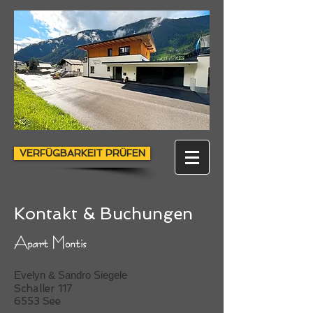
VERFÜGBARKEIT PRÜFEN
Kontakt & Buchungen
Apart Montis
Evelyn & Sandro Siegele
Schaller 117
6553 See